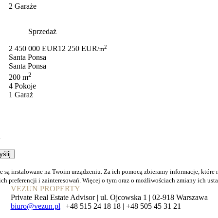
2 Garaże
Sprzedaż
2
2 450 000 EUR
12 250 EUR
/m
Santa Ponsa
Santa Ponsa
2
200 m
4 Pokoje
1 Garaż
.
óre są instalowane na Twoim urządzeniu. Za ich pomocą zbieramy informacje, któr
ch preferencji i zainteresowań. Więcej o tym oraz o możliwościach zmiany ich ust
VEZUN PROPERTY
Private Real Estate Advisor | ul. Ojcowska 1 | 02-918 Warszawa
biuro@vezun.pl
| +48­ 515­ 24 18 18 | +48­ 505­ 45 31 21