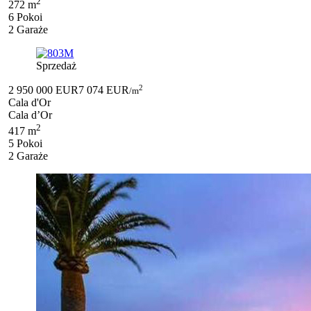
2
272 m
6 Pokoi
2 Garaże
Sprzedaż
2
2 950 000 EUR
7 074 EUR
/m
Cala d'Or
Cala d’Or
2
417 m
5 Pokoi
2 Garaże