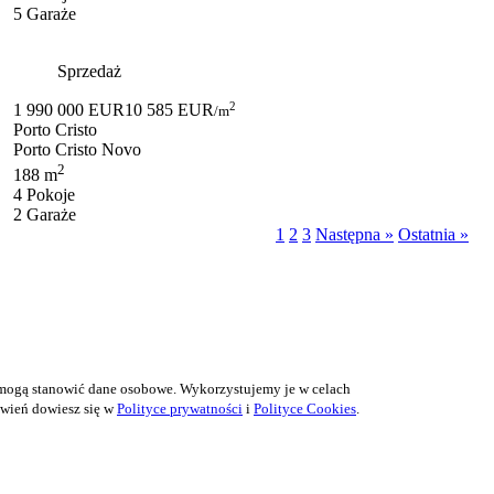
5 Garaże
Sprzedaż
2
1 990 000 EUR
10 585 EUR
/m
Porto Cristo
Porto Cristo Novo
2
188 m
4 Pokoje
2 Garaże
1
2
3
Następna »
Ostatnia »
e mogą stanowić dane osobowe. Wykorzystujemy je w celach
awień dowiesz się w
Polityce prywatności
i
Polityce Cookies
.