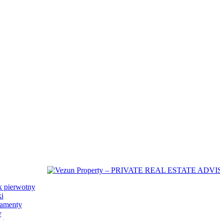
 pierwotny
ki
amenty
y