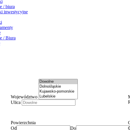
ki
e / biura
ki inwestycyjne
ki
amenty
y
e / Biura
e
Województwo
Ulica
Powierzchnia
Od
Do