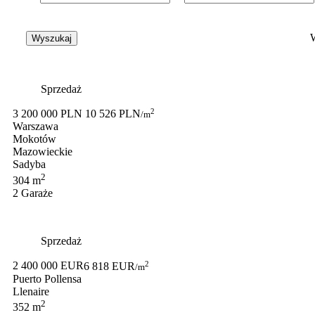
Sprzedaż
2
3 200 000 PLN
10 526 PLN
/m
Warszawa
Mokotów
Mazowieckie
Sadyba
2
304 m
2 Garaże
Sprzedaż
2
2 400 000 EUR
6 818 EUR
/m
Puerto Pollensa
Llenaire
2
352 m