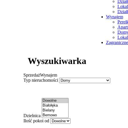
Dział
Lokal
Dział
Wynajem
Pereł
Apart
Dom
Lokal
Zagraniczn
Wyszukiwarka
Sprzedaż
Wynajem
Typ nieruchomości
Dzielnica
Ilość pokoi od