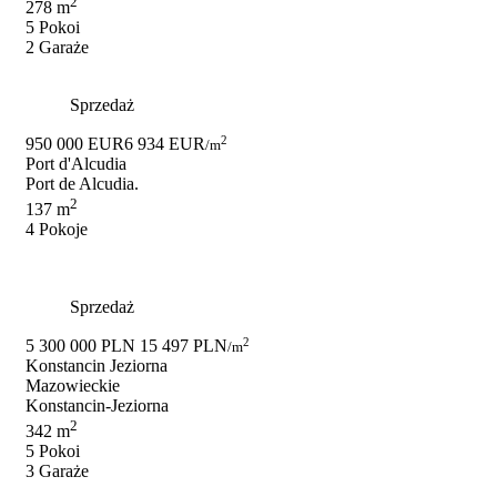
2
278 m
5 Pokoi
2 Garaże
Sprzedaż
2
950 000 EUR
6 934 EUR
/m
Port d'Alcudia
Port de Alcudia.
2
137 m
4 Pokoje
Sprzedaż
2
5 300 000 PLN
15 497 PLN
/m
Konstancin Jeziorna
Mazowieckie
Konstancin-Jeziorna
2
342 m
5 Pokoi
3 Garaże