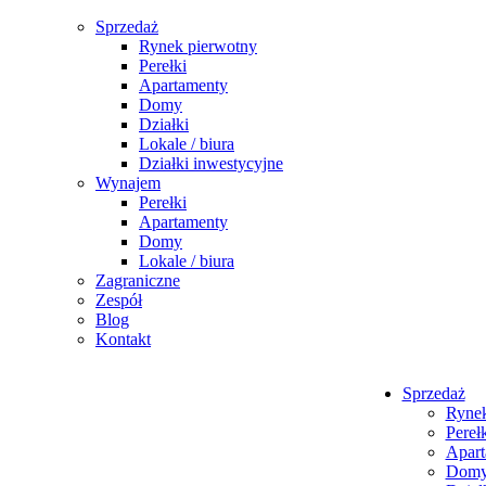
Sprzedaż
Rynek pierwotny
Perełki
Apartamenty
Domy
Działki
Lokale / biura
Działki inwestycyjne
Wynajem
Perełki
Apartamenty
Domy
Lokale / biura
Zagraniczne
Zespół
Blog
Kontakt
Sprzedaż
Rynek
Pereł
Apart
Dom