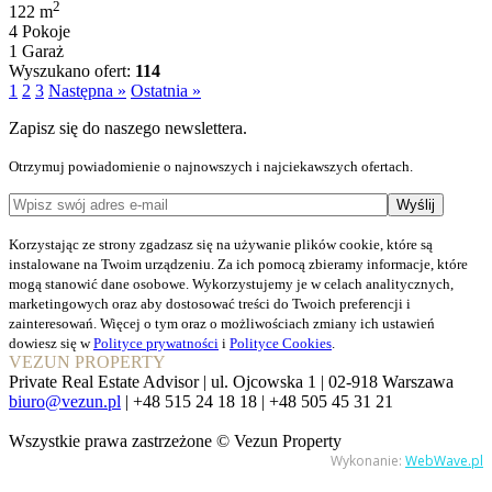
2
122 m
4 Pokoje
1 Garaż
Wyszukano ofert:
114
1
2
3
Następna »
Ostatnia »
Zapisz się do naszego newslettera.
Otrzymuj powiadomienie o najnowszych i najciekawszych ofertach.
Korzystając ze strony zgadzasz się na używanie plików cookie, które są
instalowane na Twoim urządzeniu. Za ich pomocą zbieramy informacje, które
mogą stanowić dane osobowe. Wykorzystujemy je w celach analitycznych,
marketingowych oraz aby dostosować treści do Twoich preferencji i
zainteresowań. Więcej o tym oraz o możliwościach zmiany ich ustawień
dowiesz się w
Polityce prywatności
i
Polityce Cookies
.
VEZUN PROPERTY
Private Real Estate Advisor | ul. Ojcowska 1 | 02-918 Warszawa
biuro@vezun.pl
| +48­ 515­ 24 18 18 | +48­ 505­ 45 31 21
Wszystkie prawa zastrzeżone © Vezun Property
Wykonanie:
WebWave.pl