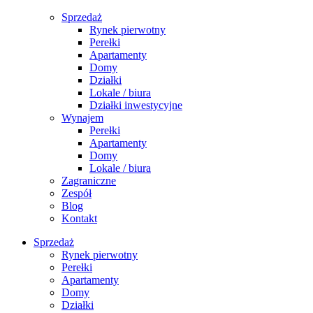
Sprzedaż
Rynek pierwotny
Perełki
Apartamenty
Domy
Działki
Lokale / biura
Działki inwestycyjne
Wynajem
Perełki
Apartamenty
Domy
Lokale / biura
Zagraniczne
Zespół
Blog
Kontakt
Sprzedaż
Rynek pierwotny
Perełki
Apartamenty
Domy
Działki