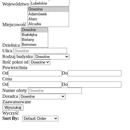
Województwo
Miejscowość
Dzielnica
Ulica
Rodzaj budynku
Ilość pokoi od
Powierzchnia
Od
Do
Cena
Od
Do
Numer oferty
Doradca
Zaawansowane
Wyczyść
Sort By: