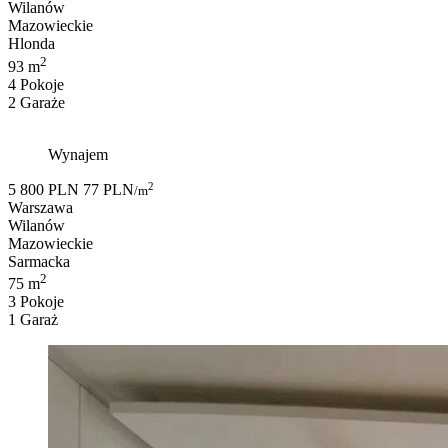
Wilanów
Mazowieckie
Hlonda
2
93 m
4 Pokoje
2 Garaże
Wynajem
2
5 800 PLN
77 PLN
/m
Warszawa
Wilanów
Mazowieckie
Sarmacka
2
75 m
3 Pokoje
1 Garaż