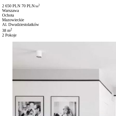
2
2 650 PLN
70 PLN
/m
Warszawa
Ochota
Mazowieckie
Al. Dwudziestolatków
2
38 m
2 Pokoje