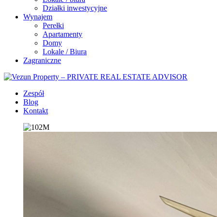
Działki inwestycyjne
Wynajem
Perełki
Apartamenty
Domy
Lokale / Biura
Zagraniczne
Zespół
Blog
Kontakt