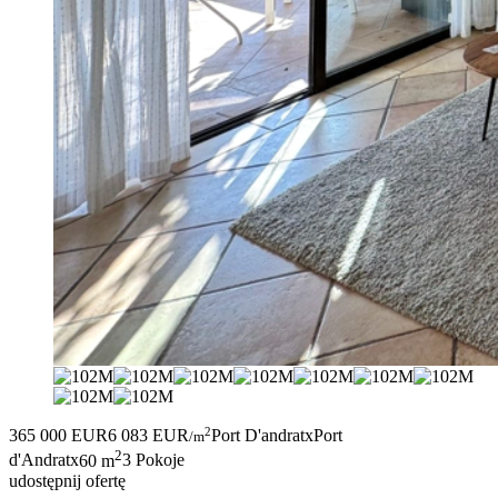
2
365 000 EUR
6 083 EUR
Port D'andratx
Port
/m
2
d'Andratx
60 m
3 Pokoje
udostępnij ofertę