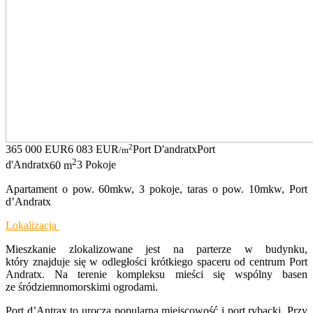
2
365 000 EUR
6 083 EUR
Port D'andratx
Port
/m
2
d'Andratx
60 m
3 Pokoje
Apartament o pow. 60mkw, 3 pokoje, taras o pow. 10mkw, Port
d’Andratx
Lokalizacja
Mieszkanie zlokalizowane jest na parterze w budynku,
który znajduje się w odległości krótkiego spaceru od centrum Port
Andratx. Na terenie kompleksu mieści się wspólny basen
ze śródziemnomorskimi ogrodami.
Port d’Antrax to urocza popularna miejscowość i port rybacki. Przy