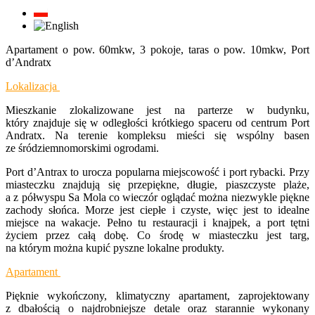
Apartament o pow. 60mkw, 3 pokoje, taras o pow. 10mkw, Port
d’Andratx
Lokalizacja
Mieszkanie zlokalizowane jest na parterze w budynku,
który znajduje się w odległości krótkiego spaceru od centrum Port
Andratx. Na terenie kompleksu mieści się wspólny basen
ze śródziemnomorskimi ogrodami.
Port d’Antrax to urocza popularna miejscowość i port rybacki. Przy
miasteczku znajdują się przepiękne, długie, piaszczyste plaże,
a z półwyspu Sa Mola co wieczór oglądać można niezwykle piękne
zachody słońca. Morze jest ciepłe i czyste, więc jest to idealne
miejsce na wakacje. Pełno tu restauracji i knajpek, a port tętni
życiem przez całą dobę. Co środę w miasteczku jest targ,
na którym można kupić pyszne lokalne produkty.
Apartament
Pięknie wykończony, klimatyczny apartament, zaprojektowany
z dbałością o najdrobniejsze detale oraz starannie wykonany