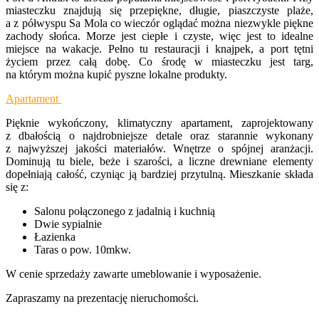
miasteczku znajdują się przepiękne, długie, piaszczyste plaże,
a z półwyspu Sa Mola co wieczór oglądać można niezwykle piękne
zachody słońca. Morze jest ciepłe i czyste, więc jest to idealne
miejsce na wakacje. Pełno tu restauracji i knajpek, a port tętni
życiem przez całą dobę. Co środę w miasteczku jest targ,
na którym można kupić pyszne lokalne produkty.
Apartament
Pięknie wykończony, klimatyczny apartament, zaprojektowany
z dbałością o najdrobniejsze detale oraz starannie wykonany
z najwyższej jakości materiałów. Wnętrze o spójnej aranżacji.
Dominują tu biele, beże i szarości, a liczne drewniane elementy
dopełniają całość, czyniąc ją bardziej przytulną. Mieszkanie składa
się z:
Salonu połączonego z jadalnią i kuchnią
Dwie sypialnie
Łazienka
Taras o pow. 10mkw.
W cenie sprzedaży zawarte umeblowanie i wyposażenie.
Zapraszamy na prezentację nieruchomości.