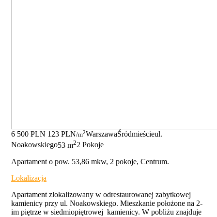
2
6 500 PLN
123 PLN
Warszawa
Śródmieście
ul.
/m
2
Noakowskiego
53 m
2 Pokoje
Apartament o pow. 53,86 mkw, 2 pokoje, Centrum.
Lokalizacja
Apartament zlokalizowany w odrestaurowanej zabytkowej
kamienicy przy ul. Noakowskiego. Mieszkanie położone na 2-
im piętrze w siedmiopiętrowej kamienicy. W pobliżu znajduje