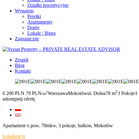
Działki inwestycyjne
Wynajem
Perełki
Apartamenty
Domy
Lokale / Biura
Zagraniczne
Zespół
Blog
Kontakt
2
2
6 200 PLN
79 PLN
Warszawa
Mokotów
ul. Dolna
78 m
3 Pokoje
1
/m
udostępnij ofertę
Apartament o pow. 78mkw, 3 pokoje, balkon, Mokotów
Lokalizacja