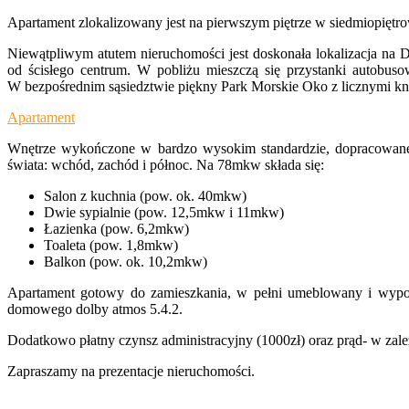
Apartament zlokalizowany jest na pierwszym piętrze w siedmiopięt
Niewątpliwym atutem nieruchomości jest doskonała lokalizacja na D
od ścisłego centrum. W pobliżu mieszczą się przystanki autobuso
W bezpośrednim sąsiedztwie piękny Park Morskie Oko z licznymi kna
Apartament
Wnętrze wykończone w bardzo wysokim standardzie, dopracowane 
świata: wchód, zachód i północ. Na 78mkw składa się:
Salon z kuchnia (pow. ok. 40mkw)
Dwie sypialnie (pow. 12,5mkw i 11mkw)
Łazienka (pow. 6,2mkw)
Toaleta (pow. 1,8mkw)
Balkon (pow. ok. 10,2mkw)
Apartament gotowy do zamieszkania, w pełni umeblowany i wypos
domowego dolby atmos 5.4.2.
Dodatkowo płatny czynsz administracyjny (1000zł) oraz prąd- w zal
Zapraszamy na prezentacje nieruchomości.