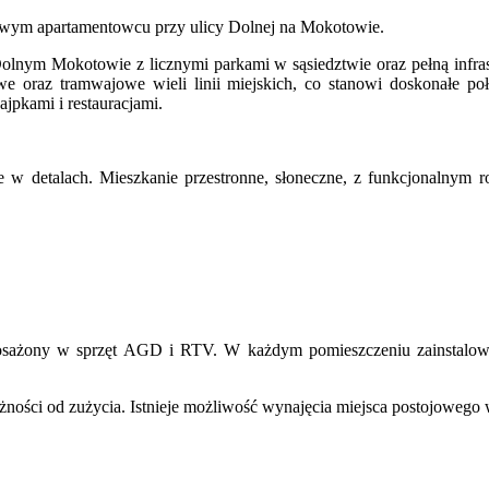
rowym apartamentowcu przy ulicy Dolnej na Mokotowie.
olnym Mokotowie z licznymi parkami w sąsiedztwie oraz pełną infras
we oraz tramwajowe wieli linii miejskich, co stanowi doskonałe p
jpkami i restauracjami.
w detalach. Mieszkanie przestronne, słoneczne, z funkcjonalnym r
ażony w sprzęt AGD i RTV. W każdym pomieszczeniu zainstalowane i
eżności od zużycia. Istnieje możliwość wynajęcia miejsca postojowe